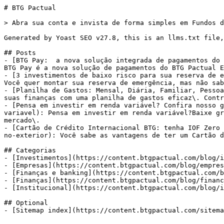
# BTG Pactual

> Abra sua conta e invista de forma simples em Fundos d
Generated by Yoast SEO v27.8, this is an llms.txt file,
## Posts

- [BTG Pay:  a nova solução integrada de pagamentos do 
BTG Pay é a nova solução de pagamentos do BTG Pactual E
- [3 investimentos de baixo risco para sua reserva de e
Você quer montar sua reserva de emergência, mas não sab
- [Planilha de Gastos: Mensal, Diária, Familiar, Pessoa
suas finanças com uma planilha de gastos eficaz\. Contr
- [Pensa em investir em renda variável? Confira nosso g
variavel): Pensa em investir em renda variável?Baixe gr
mercado\.

- [Cartão de Crédito Internacional BTG: tenha IOF Zero 
no-exterior): Você sabe as vantagens de ter um Cartão d
## Categorias

- [Investimentos](https://content.btgpactual.com/blog/i
- [Empresas](https://content.btgpactual.com/blog/empres
- [Finanças e banking](https://content.btgpactual.com/b
- [Finanças](https://content.btgpactual.com/blog/financ
- [Institucional](https://content.btgpactual.com/blog/i
## Optional
