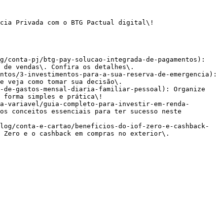
cia Privada com o BTG Pactual digital\!

g/conta-pj/btg-pay-solucao-integrada-de-pagamentos): 
 de vendas\. Confira os detalhes\.

ntos/3-investimentos-para-a-sua-reserva-de-emergencia): 
e veja como tomar sua decisão\.

-de-gastos-mensal-diaria-familiar-pessoal): Organize 
 forma simples e prática\!

a-variavel/guia-completo-para-investir-em-renda-
os conceitos essenciais para ter sucesso neste 
log/conta-e-cartao/beneficios-do-iof-zero-e-cashback-
 Zero e o cashback em compras no exterior\.
