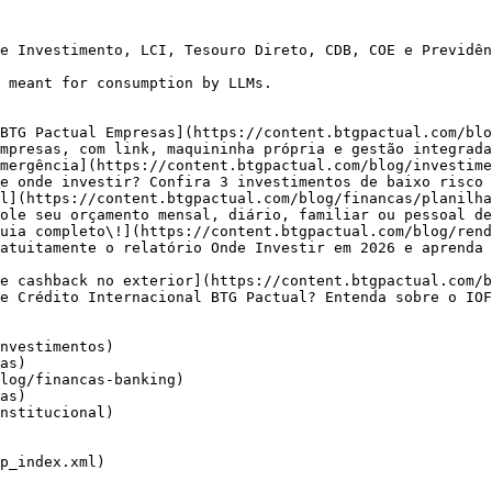
e Investimento, LCI, Tesouro Direto, CDB, COE e Previdên
 meant for consumption by LLMs.

BTG Pactual Empresas](https://content.btgpactual.com/blo
mpresas, com link, maquininha própria e gestão integrada
mergência](https://content.btgpactual.com/blog/investime
e onde investir? Confira 3 investimentos de baixo risco 
l](https://content.btgpactual.com/blog/financas/planilha
ole seu orçamento mensal, diário, familiar ou pessoal de
uia completo\!](https://content.btgpactual.com/blog/rend
atuitamente o relatório Onde Investir em 2026 e aprenda 
e cashback no exterior](https://content.btgpactual.com/b
e Crédito Internacional BTG Pactual? Entenda sobre o IOF
nvestimentos)

as)

log/financas-banking)

as)

nstitucional)
